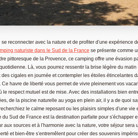
de se reconnecter avec la nature et de profiter d'une expérience
mping naturiste dans le Sud de la France
se présente comme un
re pittoresque de la Provence, ce camping offre une évasion pa
 quotidienne. Là, vous pourrez ressentir la brise légère du matin
 des cigales en journée et contempler les étoiles étincelantes d
 Ce havre de liberté vous permet de vivre pleinement vos vac
le respect mutuel est de mise. Avec des installations bien ent
iées, de la piscine naturelle au yoga en plein air, il y a de quoi sa
echerchiez le calme reposant ou les plaisirs simples d'une vie en
 du Sud de France est la destination parfaite pour s'échapper e
our aux sources et à l'harmonie avec la nature, votre séjour sera
iberté et bien-être s'entremêlent pour créer des souvenirs impéri