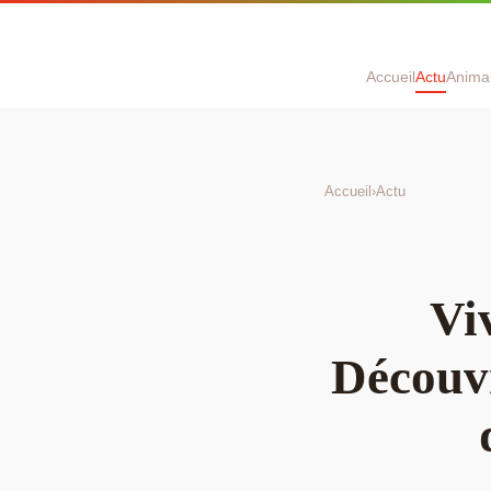
Accueil
Actu
Anima
Accueil
›
Actu
Viv
Découvr