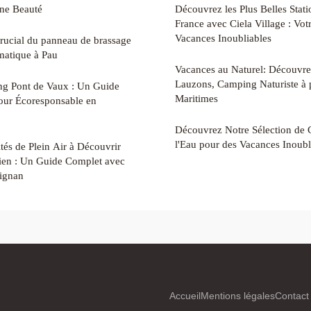
ine Beauté
Découvrez les Plus Belles Stati
France avec Ciela Village : Vo
Vacances Inoubliables
rucial du panneau de brassage
matique à Pau
Vacances au Naturel: Découvre
Lauzons, Camping Naturiste à 
g Pont de Vaux : Un Guide
Maritimes
our Écoresponsable en
Découvrez Notre Sélection de
l'Eau pour des Vacances Inoubl
tés de Plein Air à Découvrir
rien : Un Guide Complet avec
pignan
Accueil
Mentions légales
Contact