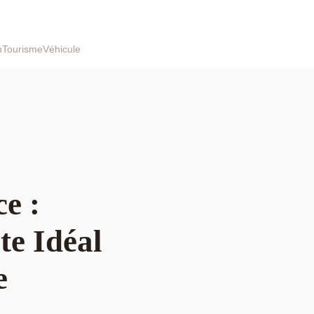
h
Tourisme
Véhicule
ce :
te Idéal
e