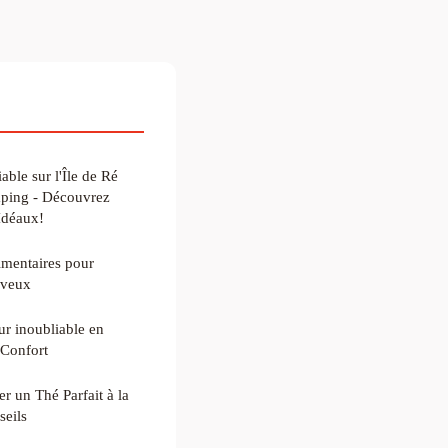
able sur l'Île de Ré
mping - Découvrez
Idéaux!
mentaires pour
eveux
r inoubliable en
 Confort
r un Thé Parfait à la
seils