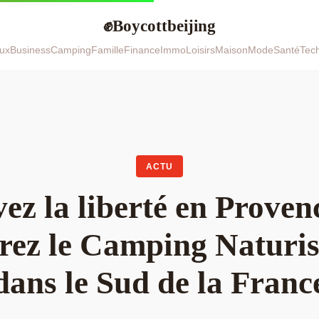
Boycottbeijing
✊
ux
Business
Camping
Famille
Finance
Immo
Loisirs
Maison
Mode
Santé
Tec
ACTU
ez la liberté en Proven
ez le Camping Naturis
dans le Sud de la Franc