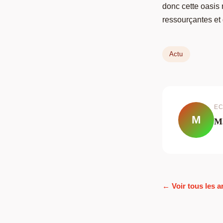
donc cette oasis
ressourçantes et
Actu
EC
M
M
← Voir tous les a