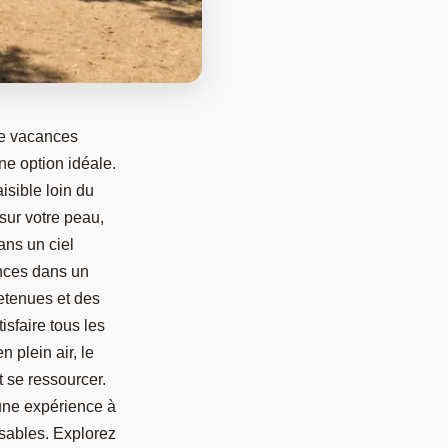
 de vacances
e option idéale.
isible loin du
 sur votre peau,
ans un ciel
ances dans un
retenues et des
tisfaire tous les
 plein air, le
t se ressourcer.
 une expérience à
ssables. Explorez