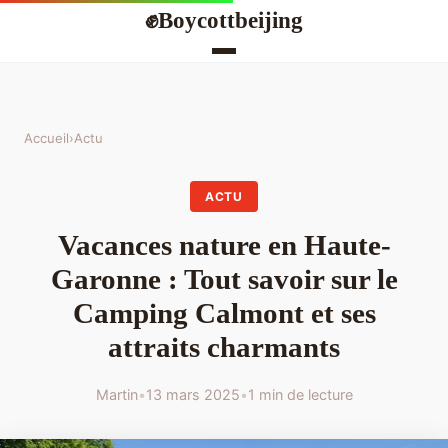
Boycottbeijing
✊
Accueil
›
Actu
ACTU
Vacances nature en Haute-
Garonne : Tout savoir sur le
Camping Calmont et ses
attraits charmants
Martin
•
13 mars 2025
•
1 min de lecture