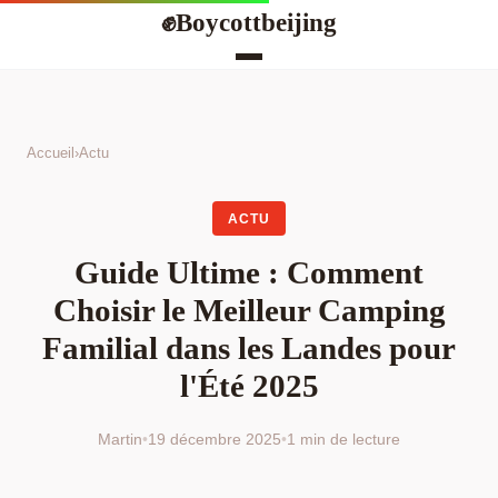
Boycottbeijing
✊
Accueil
›
Actu
ACTU
Guide Ultime : Comment
Choisir le Meilleur Camping
Familial dans les Landes pour
l'Été 2025
Martin
•
19 décembre 2025
•
1 min de lecture