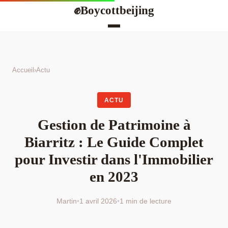
Boycottbeijing
✊
Accueil
›
Actu
ACTU
Gestion de Patrimoine à
Biarritz : Le Guide Complet
pour Investir dans l'Immobilier
en 2023
Martin
•
1 avril 2026
•
1 min de lecture