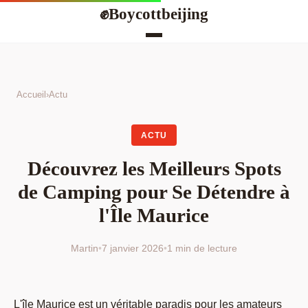
Boycottbeijing
✊
Accueil
›
Actu
ACTU
Découvrez les Meilleurs Spots
de Camping pour Se Détendre à
l'Île Maurice
Martin
•
7 janvier 2026
•
1 min de lecture
L'île Maurice est un véritable paradis pour les amateurs