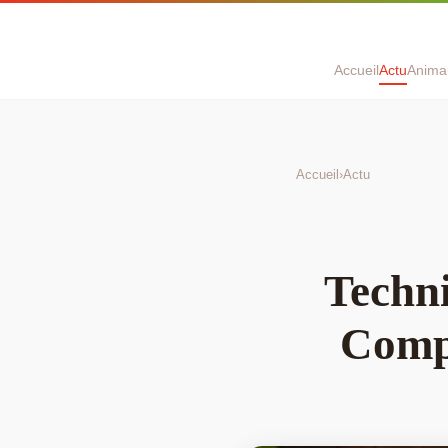
Accueil
Actu
Anima
Accueil
›
Actu
Techn
Compl