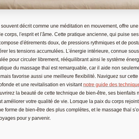
 souvent décrit comme une méditation en mouvement, offre un
e corps, l'esprit et l'âme. Cette pratique ancienne, qui puise se
ompose d'étirements doux, de pressions rythmiques et de postu
bérer les tensions accumulées. L'énergie intérieure, connue sou
ulée pour circuler librement, rééquilibrant ainsi le système éner
utique du massage thaï est remarquable, car il aide non seuleme
mais favorise aussi une meilleure flexibilité. Naviguez sur cette
ofonde et une revitalisation en visitant
notre guide des techniq
uvrirez la beauté de cette technique de bien-être, ses bienfaits m
améliorer votre qualité de vie. Lorsque la paix du corps rejoint c
e forme de bien-être des plus complètes, et le massage thaï s'o
oyages pour y parvenir.