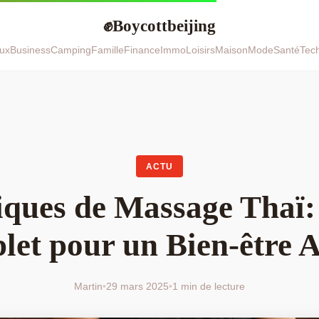
Boycottbeijing
✊
ux
Business
Camping
Famille
Finance
Immo
Loisirs
Maison
Mode
Santé
Tec
ACTU
iques de Massage Thaï:
et pour un Bien-être 
Martin
•
29 mars 2025
•
1 min de lecture