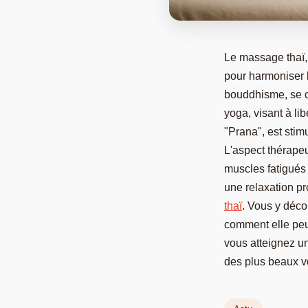
Le massage thaï,
pour harmoniser l
bouddhisme, se c
yoga, visant à li
"Prana", est stim
L'aspect thérape
muscles fatigués 
une relaxation pr
thaï
. Vous y déco
comment elle peut 
vous atteignez un
des plus beaux v