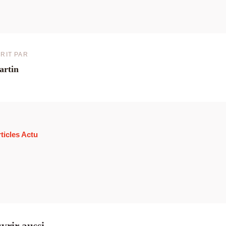
RIT PAR
artin
rticles Actu
vrir aussi