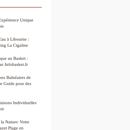
Expérience Unique
is
'Eau à Libourne :
ng La Cigaline
que au Basket :
ur Infobasket.fr
ons Balnéaires de
tre Guide pour des
isons Individuelles
oir
la Nature: Votre
azet Plage en