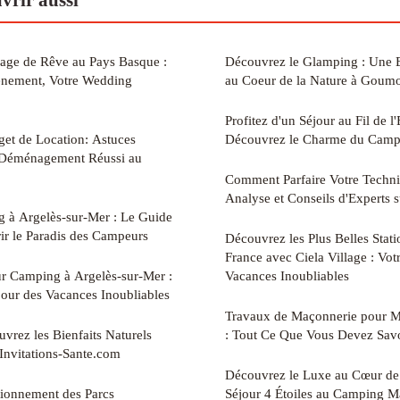
iage de Rêve au Pays Basque :
Découvrez le Glamping : Une 
énement, Votre Wedding
au Coeur de la Nature à Goumo
Profitez d'un Séjour au Fil de l
get de Location: Astuces
Découvrez le Charme du Campi
n Déménagement Réussi au
Comment Parfaire Votre Techni
Analyse et Conseils d'Experts s
 à Argelès-sur-Mer : Le Guide
ir le Paradis des Campeurs
Découvrez les Plus Belles Stati
France avec Ciela Village : Vo
ur Camping à Argelès-sur-Mer :
Vacances Inoubliables
our des Vacances Inoubliables
Travaux de Maçonnerie pour Ma
uvrez les Bienfaits Naturels
: Tout Ce Que Vous Devez Sav
 Invitations-Sante.com
Découvrez le Luxe au Cœur de 
ionnement des Parcs
Séjour 4 Étoiles au Camping M