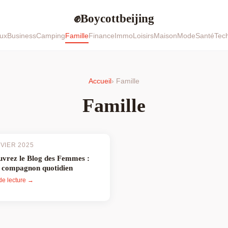
Boycottbeijing
✊
ux
Business
Camping
Famille
Finance
Immo
Loisirs
Maison
Mode
Santé
Tec
Accueil
› Famille
Famille
NVIER 2025
vrez le Blog des Femmes :
 compagnon quotidien
de lecture →