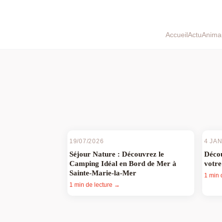
Accueil
Actu
Anima
19/07/2026
4 JA
Séjour Nature : Découvrez le
Décou
Camping Idéal en Bord de Mer à
votre
Sainte-Marie-la-Mer
1 min 
1 min de lecture →