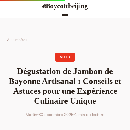
Boycottbeijing
✊
Accueil
›
Actu
ACTU
Dégustation de Jambon de
Bayonne Artisanal : Conseils et
Astuces pour une Expérience
Culinaire Unique
Martin
•
30 décembre 2025
•
1 min de lecture