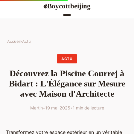
Boycottbeijing
✊
Accueil
›
Actu
ACTU
Découvrez la Piscine Courrej à
Bidart : L'Élégance sur Mesure
avec Maison d'Architecte
Martin
•
19 mai 2025
•
1 min de lecture
Transformez votre espace extérieur en un véritable