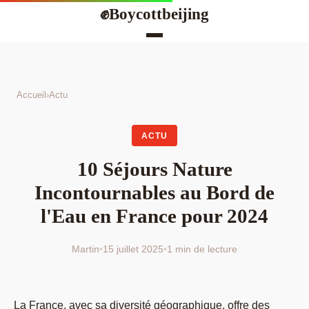
Boycottbeijing
✊
Accueil
›
Actu
ACTU
10 Séjours Nature
Incontournables au Bord de
l'Eau en France pour 2024
Martin
•
15 juillet 2025
•
1 min de lecture
La France, avec sa diversité géographique, offre des